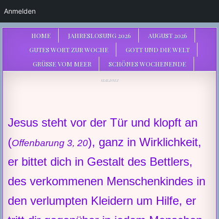
Anmelden
HOME
JAHRESLOSUNG 2026
AUGUST 2026
GUTES WORT ZUR WOCHE
GOTT UND DIE WELT
GRÜSSE VOM MEER
SCHÖNES WOCHENENDE
12.12.2022
Jesus steht vor der Tür und klopft an
(
), ganz in Wirklichkeit,
Offenbarung 3, 20
er bittet dich in Gestalt des Bettlers,
des verkommenen Menschenkindes in
den verlumpten Kleidern um Hilfe, er