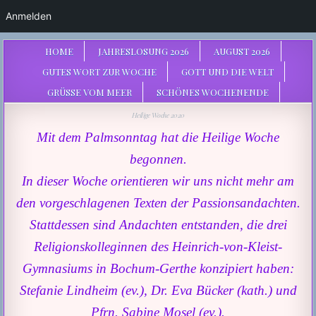
Anmelden
HOME
JAHRESLOSUNG 2026
AUGUST 2026
GUTES WORT ZUR WOCHE
GOTT UND DIE WELT
GRÜSSE VOM MEER
SCHÖNES WOCHENENDE
Heilige Woche 2020
Mit dem Palmsonntag hat die Heilige Woche
begonnen.
In dieser Woche orientieren wir uns nicht mehr am
den vorgeschlagenen Texten der Passionsandachten.
Stattdessen sind Andachten entstanden, die drei
Religionskolleginnen des Heinrich-von-Kleist-
Gymnasiums in Bochum-Gerthe konzipiert haben:
Stefanie Lindheim (ev.), Dr. Eva Bücker (kath.) und
Pfrn. Sabine Mosel (ev.).