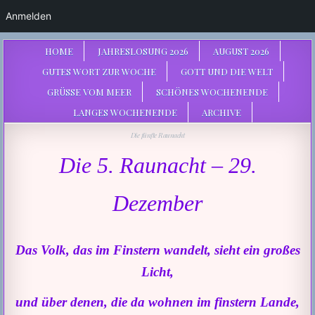
Anmelden
HOME
JAHRESLOSUNG 2026
AUGUST 2026
GUTES WORT ZUR WOCHE
GOTT UND DIE WELT
GRÜSSE VOM MEER
SCHÖNES WOCHENENDE
LANGES WOCHENENDE
ARCHIVE
Die fünfte Raunacht
Die 5. Raunacht –
29.
Dezember
Das Volk, das im Finstern wandelt, sieht ein großes
Licht,
und über denen, die da wohnen im finstern Lande,