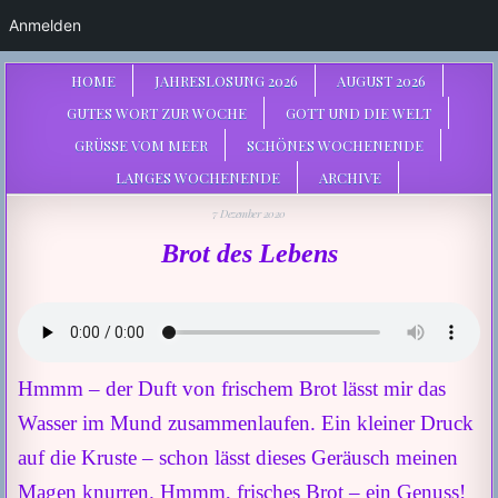
Anmelden
HOME
JAHRESLOSUNG 2026
AUGUST 2026
GUTES WORT ZUR WOCHE
GOTT UND DIE WELT
GRÜSSE VOM MEER
SCHÖNES WOCHENENDE
LANGES WOCHENENDE
ARCHIVE
7 Dezember 2020
Brot des Lebens
Hmmm – der Duft von frischem Brot lässt mir das
Wasser im Mund zusammenlaufen. Ein kleiner Druck
auf die Kruste – schon lässt dieses Geräusch meinen
Magen knurren. Hmmm, frisches Brot – ein Genuss!