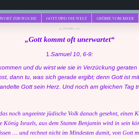
 WORT ZUR WOCHE
GOTT UND DIE WELT
GRÜSSE VOM MEER
23. Dezember 2021
„Gott kommt oft unerwartet“
1.
Samuel 10, 6-9:
kommen und du wirst wie sie in Verzückung geraten
st, dann tu, was sich gerade ergibt; denn Gott ist mit
elte Gott sein Herz. Und noch am gleichen Tag tra
as noch ungeeinte jüdische Volk danach gesehnt, einen Kö
te König Israels, aus dem Stamm Benjamin wird in sein k
ssen … und rechnet nicht im Mindesten damit, von Gott mi