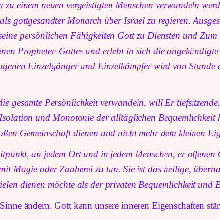
n zu einem neuen vergeistigten Menschen verwandeln werd
ls gottgesandter Monarch über Israel zu regieren. Ausgest
 seine persönlichen Fähigkeiten Gott zu Diensten und Zum 
enen Propheten Gottes und erlebt in sich die angekündigte
genen Einzelgänger und Einzelkämpfer wird von Stunde an
e gesamte Persönlichkeit verwandeln, will Er tiefsitzende,
 Isolation und Monotonie der alltäglichen Bequemlichkeit h
roßen Gemeinschaft dienen und nicht mehr dem kleinen Ei
itpunkt, an jedem Ort und in jedem Menschen, er offenen G
t Magie oder Zauberei zu tun. Sie ist das heilige, übernatü
len dienen möchte als der privaten Bequemlichkeit und E
inne ändern. Gott kann unsere inneren Eigenschaften stärk