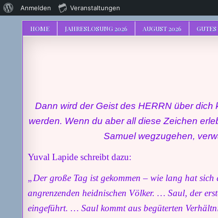
Über
Anmelden
Veranstaltungen
WordPress
HOME
JAHRESLOSUNG 2026
AUGUST 2026
GUTES
Dann wird der Geist des HERRN über dich 
werden.
Wenn
du aber all diese Zeichen erleb
Samuel wegzugehen, verwand
Yuval Lapide schreibt dazu:
„Der große Tag ist gekommen – wie lang hat sich d
angrenzenden heidnischen Völker. … Saul, der ers
eingeführt. … Saul kommt aus begüterten Verhältni