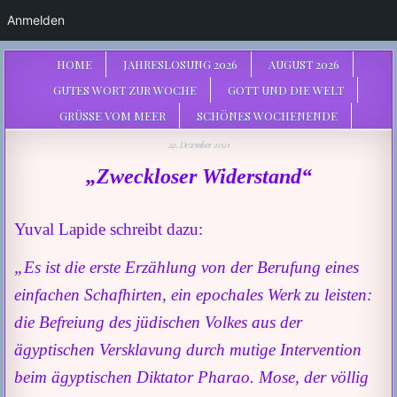
Anmelden
HOME
JAHRESLOSUNG 2026
AUGUST 2026
GUTES WORT ZUR WOCHE
GOTT UND DIE WELT
GRÜSSE VOM MEER
SCHÖNES WOCHENENDE
22. Dezember 2021
„Zweckloser Widerstand“
Yuval Lapide schreibt dazu:
„Es ist die erste Erzählung von der Berufung eines
einfachen Schafhirten, ein epochales Werk zu leisten:
die Befreiung des jüdischen Volkes aus der
ägyptischen Versklavung durch mutige Intervention
beim ägyptischen Diktator Pharao. Mose, der völlig