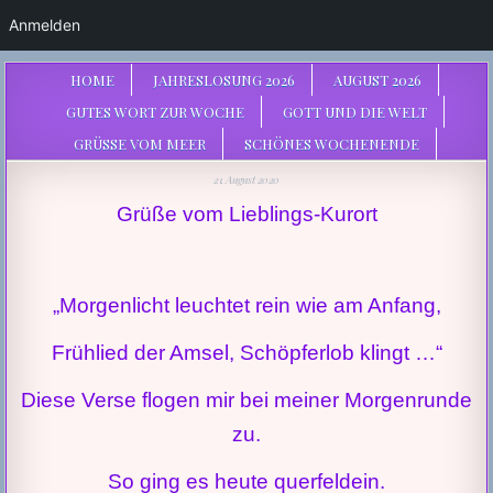
Anmelden
HOME
JAHRESLOSUNG 2026
AUGUST 2026
GUTES WORT ZUR WOCHE
GOTT UND DIE WELT
GRÜSSE VOM MEER
SCHÖNES WOCHENENDE
21. August 2020
Grüße vom Lieblings-Kurort
„Morgenlicht leuchtet rein wie am Anfang,
Frühlied der Amsel, Schöpferlob klingt …“
Diese Verse flogen mir bei meiner Morgenrunde
zu.
So ging es heute querfeldein.