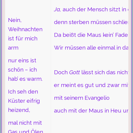
Ja,
auch der Mensch sitzt in de
Nein,
denn sterben müssen schließli
Weihnachten
Da beißt die Maus kein’ Faden 
ist für mich
arm ­
Wir müssen alle einmal in das
nur eins ist
schön – ich
Doch
Gott
lässt sich das nicht g
hab’ es warm.
er meint es gut und zwar mit 
Ich seh den
mit seinem Evangelio
Küster eifrig
heizend,
auch mit der Maus in Heu und
mal nicht mit
Gas und Ölen