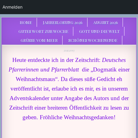
Anmelden
HOME
JAHRESLOSUNG 2026
AUGUST 2026
GUTES WORT ZUR WOCHE
GOTT UND DIE WELT
GRÜSSE VOM MEER
SCHÖNES WOCHENENDE
21.12.2013
Heute entdeckte ich in der Zeitschrift:
Deutsches
Pfarrerinnen und Pfarrerblatt
die „Dogmatik einer
Weihnachtsmaus“. Da dieses süße Gedicht eh
veröffentlicht ist, erlaube ich es mir, es in unserem
Adventskalender unter Angabe des Autors und der
Zeitschrift einer breiteren Öffentlichkeit zu lesen zu
geben. Fröhliche Weihnachtsgedanken!